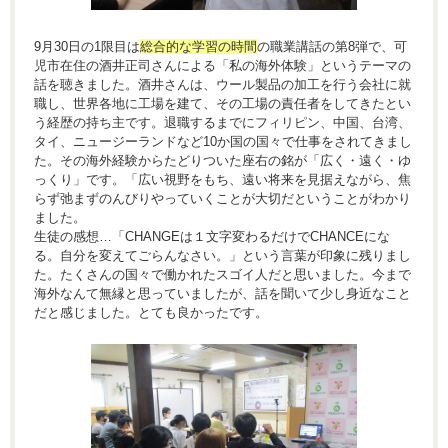
9月30日の1限目は
総合的な学習の時間
の職業講話の第8弾で、可
児市在住の酒井正司さんによる「私の海外体験」というテーマの
話を聴きました。酒井さんは、ウール製品の加工を行う会社に就
職し、世界各地に工場を建て、その工場の責任者をしてきたとい
う経歴の持ち主です。退職するまでにフィリピン、中国、台湾、
タイ、ニュージーランドなど10か国の国々で仕事をされてきまし
た。その海外経験からたどりついた座右の銘が「広く・遠く・ゆ
っくり」です。「広い視野をもち、遠い将来を見据えながら、焦
らず弛まずのんびりやっていくことが大切だということがわかり
ました。
生徒の感想…「CHANGEは１文字変わるだけでCHANCEにな
る。自分を変えてごらんなさい。」という言葉が印象に残りまし
た。たくさんの国々で働かれたスゴイ人だと思いました。今まで
海外なんて無縁と思っていましたが、話を聞いて少し身近なこと
だと感じました。とても良かったです。