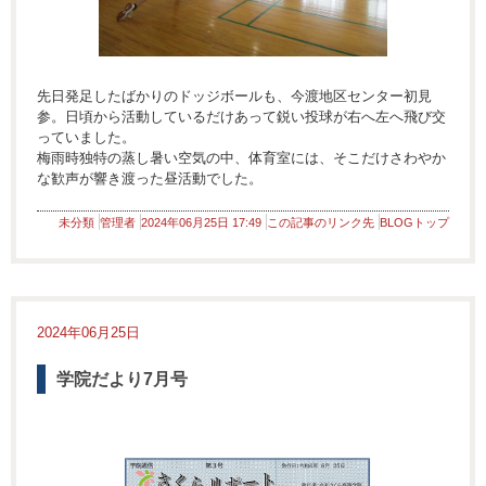
先日発足したばかりのドッジボールも、今渡地区センター初見
参。日頃から活動しているだけあって鋭い投球が右へ左へ飛び交
っていました。
梅雨時独特の蒸し暑い空気の中、体育室には、そこだけさわやか
な歓声が響き渡った昼活動でした。
未分類
管理者
2024年06月25日 17:49
この記事のリンク先
BLOGトップ
2024年06月25日
学院だより7月号