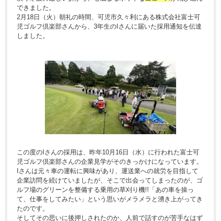
できました。
2月18日（火）朝礼の時間、可児市久々利にある株式会社富士可
児ゴルフ倶楽部さんから、3年生のIさんに届いた採用通知を伝達
しました。
この度のIさんの採用は、昨年10月16日（水）に行われた富士可
児ゴルフ倶楽部さんの企業見学がそのきっかけになっています。
Iさんは元々車の運転に興味があり、運送業への就労を目指して
企業訪問を続けていましたが、そこで出会ってしまったのが、ゴ
ルフ場のグリーンを整備する乗用の草刈り機!!「あの車を操っ
て、仕事をしてみたい」という思いがメラメラと湧き上がってき
たのです。
そしてその思いに後押しされたのか、人前で話すのが苦手なはず