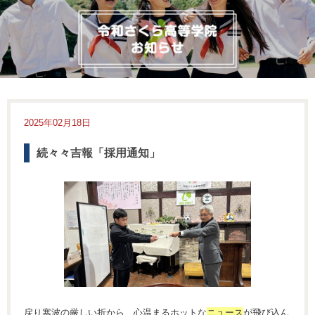
2025年02月18日
続々々吉報「採用通知」
戻り寒波の厳しい折から、心温まるホットな
ニュース
が飛び込ん