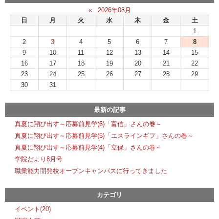
«
2026年08月
日
月
火
水
木
金
土
1
2
3
4
5
6
7
8
9
10
11
12
13
14
15
16
17
18
19
20
21
22
23
24
25
26
27
28
29
30
31
最新の記事
真夏に翔び出す～応募前見学(6)「富信」さんの巻～
真夏に翔び出す～応募前見学(5)「エスラインギフ」さんの巻～
真夏に翔び出す～応募前見学(4)「立保」さんの巻～
学院だより8月号
職業能力開発校オープンキャンパスに行ってきました
カテゴリ
イベント(20)