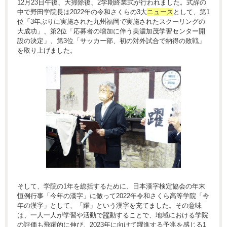
12月23日午後、大掃除後、2学期終業式が行われました。式辞の
中で野田学院長は2022年の令和さくらの3大
ニュース
として、第1
位「3年ぶりに実施された九州福岡で実施されたスクーリングの
大成功」、第2位「応募者の増加に伴う美濃加茂学習センター開
設の決定」、第3位「サッカー部、初の対外試合で納得の敗戦」
を取り上げました。
そして、学院の1年を総括するために、日本漢字検定協会の年末
恒例行事「今年の漢字」に倣って2022年令和さくら高等学院「今
年の漢字」として、「躍」という漢字を充てました。その意味
は、一人一人が学習や活動で
躍
動することで、地域における学院
の評価も飛
躍
的に伸び、2023年に向けて
躍
進する予兆を感じる1