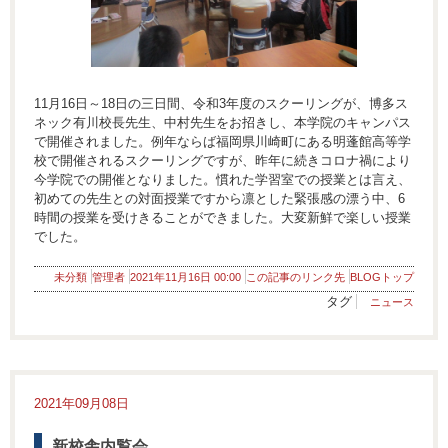
11月16日～18日の三日間、令和3年度のスクーリングが、博多ス
ネック有川校長先生、中村先生をお招きし、本学院のキャンパス
で開催されました。例年ならば福岡県川崎町にある明蓬館高等学
校で開催されるスクーリングですが、昨年に続きコロナ禍により
今学院での開催となりました。慣れた学習室での授業とは言え、
初めての先生との対面授業ですから凛とした緊張感の漂う中、6
時間の授業を受けきることができました。大変新鮮で楽しい授業
でした。
未分類
管理者
2021年11月16日 00:00
この記事のリンク先
BLOGトップ
タグ
ニュース
2021年09月08日
新校舎内覧会