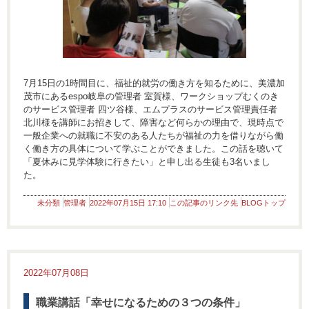
7月15日の1時間目に、福祉的就労の働き方を知るために、美濃加
茂市にあるespo岐阜の管理者 室賀様、ワークショップむくのき
のサービス管理者 四ツ谷様、エムプラスのサービス管理責任者
北川様を講師にお招きして、障害など何らかの理由で、現時点で
一般企業への就職に不安のある人たちが福祉の力を借りながら働
く働き方の具体について学ぶことができました。この話を聴いて
「夏休みに見学体験に行きたい」と申し出る生徒も3名いまし
た。
未分類
管理者
2022年07月15日 17:10
この記事のリンク先
BLOGトップ
2022年07月08日
職業講話「幸せになるための３つの条件」