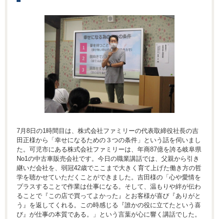
7月8日の1時間目は、株式会社ファミリーの代表取締役社長の吉
田正様から「幸せになるための３つの条件」という話を伺いまし
た。可児市にある株式会社ファミリーは、年商87億を誇る岐阜県
No1の中古車販売会社です。今日の職業講話では、父親から引き
継いだ会社を、弱冠42歳でここまで大きく育て上げた働き方の哲
学を聴かせていただくことができました。吉田様の「心や愛情を
プラスすることで作業は仕事になる。そして、温もりや絆が伝わ
ることで『この店で買ってよかった』とお客様が喜び『ありがと
う』を返してくれる。この時感じる『誰かの役に立てたという喜
び』が仕事の本質である。」という言葉が心に響く講話でした。