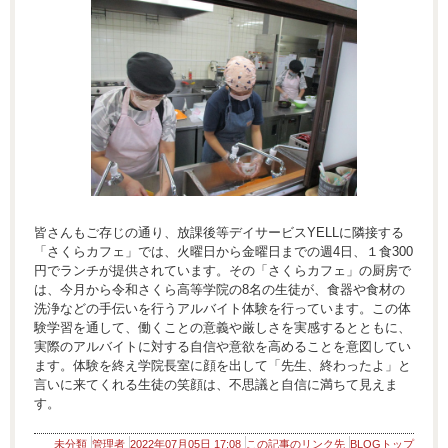
皆さんもご存じの通り、放課後等デイサービスYELLに隣接する
「さくらカフェ」では、火曜日から金曜日までの週4日、１食300
円でランチが提供されています。その「さくらカフェ」の厨房で
は、今月から令和さくら高等学院の8名の生徒が、食器や食材の
洗浄などの手伝いを行うアルバイト体験を行っています。この体
験学習を通して、働くことの意義や厳しさを実感するとともに、
実際のアルバイトに対する自信や意欲を高めることを意図してい
ます。体験を終え学院長室に顔を出して「先生、終わったよ」と
言いに来てくれる生徒の笑顔は、不思議と自信に満ちて見えま
す。
未分類
管理者
2022年07月05日 17:08
この記事のリンク先
BLOGトップ