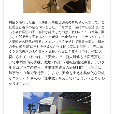
眺望を堪能した後、人事部人事担当課長の白鳥さんも交えて、会
社理念と沿革の話を伺いました。「ものと一緒に幸せを運ぶ」と
いう会社理念の下、会社が誕生したのは、戦前の１９３８年。間
もなく90周年を迎えるという老舗中の老舗です。トラックによる
大量輸送の時代が来ることをいち早く予見して事業を拡大、日本
の中心‘岐阜県’に本社を構えながら全国に支店を展開し、売上高
特に大
５００億円超の大企業へと成長、今日に至る会社です。
切にされているのは、「安全」で、新人研修も大変充実して
いて車両整備の訓練、敷地内で行う運転技能の練習、デジタ
ルタコグラフの導入、無事故無違反の表彰制度（→例えば、
無事故１０年で旅行券！）まで、安全を支える具体的な取組
がエスラインさんの「無事故」を支えているということがわ
かりました。