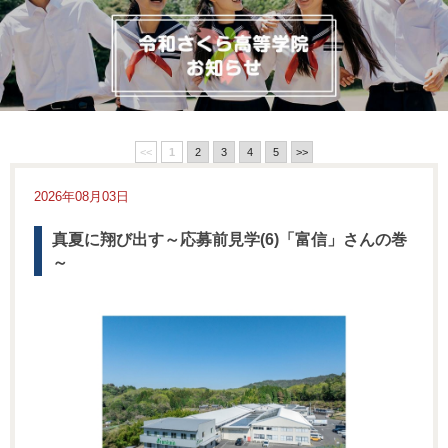
<<
1
2
3
4
5
>>
2026年08月03日
真夏に翔び出す～応募前見学(6)「富信」さんの巻
～