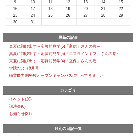
9
10
11
12
13
14
15
16
17
18
19
20
21
22
23
24
25
26
27
28
29
30
31
最新の記事
真夏に翔び出す～応募前見学(6)「富信」さんの巻～
真夏に翔び出す～応募前見学(5)「エスラインギフ」さんの巻～
真夏に翔び出す～応募前見学(4)「立保」さんの巻～
学院だより8月号
職業能力開発校オープンキャンパスに行ってきました
カテゴリ
イベント(20)
講演会(6)
お知らせ(31)
月別の日記一覧