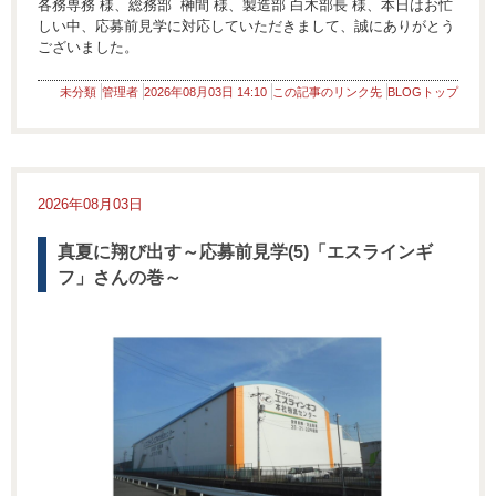
各務専務 様、総務部 榊間 様、製造部 白木部長 様、本日はお忙
しい中、応募前見学に対応していただきまして、誠にありがとう
ございました。
未分類
管理者
2026年08月03日 14:10
この記事のリンク先
BLOGトップ
2026年08月03日
真夏に翔び出す～応募前見学(5)「エスラインギ
フ」さんの巻～