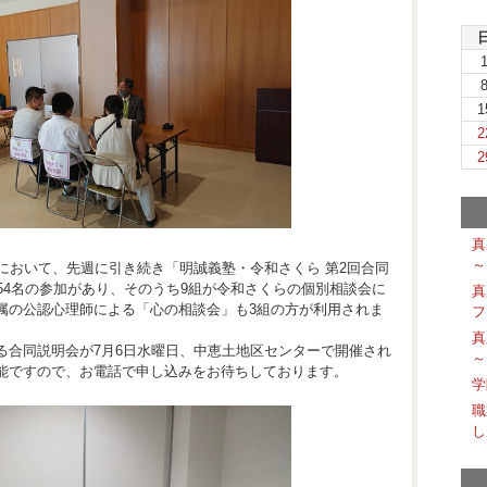
1
2
2
真
～
において、先週に引き続き「明誠義塾・令和さくら 第2回合同
54名の参加があり、そのうち9組が令和さくらの個別相談会に
真
属の公認心理師による「心の相談会」も3組の方が利用されま
フ
真
る合同説明会が7月6日水曜日、中恵土地区センターで開催され
～
能ですので、お電話で申し込みをお待ちしております。
学
職
し