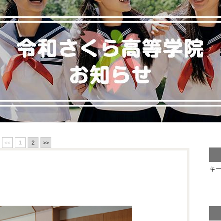
<<
1
2
>>
キ