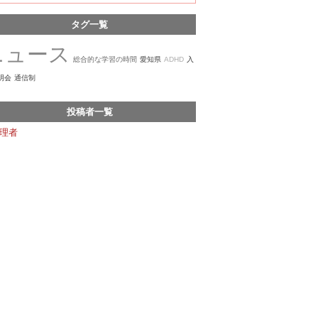
タグ一覧
ニュース
総合的な学習の時間
愛知県
ADHD
入
明会
通信制
投稿者一覧
理者