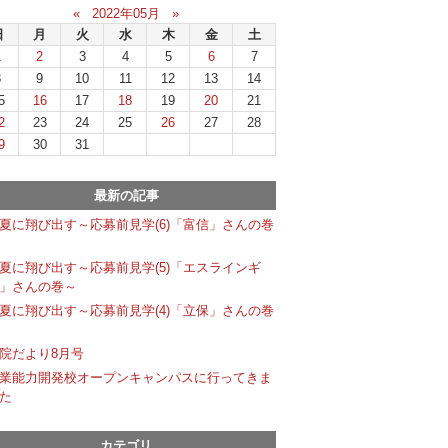
«
2022年05月
»
日
月
火
水
木
金
土
1
2
3
4
5
6
7
8
9
10
11
12
13
14
5
16
17
18
19
20
21
2
23
24
25
26
27
28
9
30
31
最新の記事
夏に翔び出す～応募前見学(6)「富信」さんの巻
夏に翔び出す～応募前見学(5)「エスラインギ
」さんの巻～
夏に翔び出す～応募前見学(4)「立保」さんの巻
院だより8月号
業能力開発校オープンキャンパスに行ってきま
た
カテゴリ