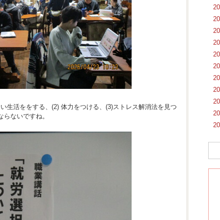
2
2
2
2
2
2
2
2
2
い生活ををする、(2) 体力をつける、(3)ストレス解消法を見つ
2
ならないですね。
2