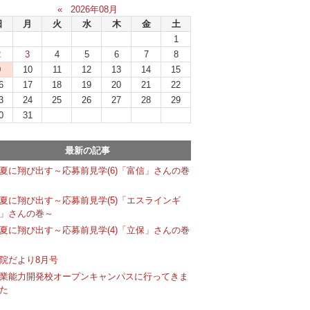
«
2026年08月
日
月
火
水
木
金
土
1
2
3
4
5
6
7
8
9
10
11
12
13
14
15
6
17
18
19
20
21
22
3
24
25
26
27
28
29
0
31
最新の記事
夏に翔び出す～応募前見学(6)「富信」さんの巻
夏に翔び出す～応募前見学(5)「エスラインギ
」さんの巻～
夏に翔び出す～応募前見学(4)「立保」さんの巻
院だより8月号
業能力開発校オープンキャンパスに行ってきま
た