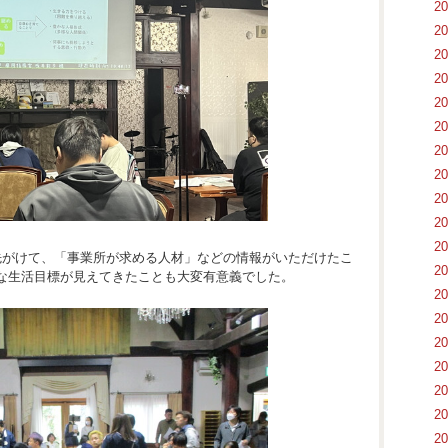
2
2
2
2
2
2
2
2
2
2
2
先がけて、「事業所が求める人材」などの情報がいただけたこ
2
な生活目標が見えてきたことも大変有意義でした。
2
2
2
2
2
2
2