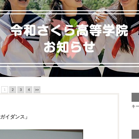
1
2
3
4
>>
キ
職ガイダンス」