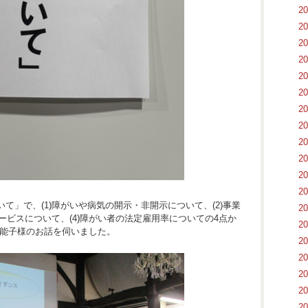
2
2
2
2
2
2
2
2
2
2
2
2
て」で、(1)障がいや病気の開示・非開示について、(2)事業
2
ービスについて、(4)障がい者の法定雇用率についての4点か
2
井能子様のお話を伺いました。
2
2
2
2
2