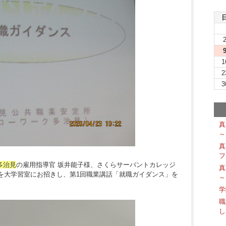
1
2
3
真
～
真
フ
多治見
の雇用指導官 坂井能子様、さくらサーバントカレッジ
真
を大学習室にお招きし、第1回職業講話「就職ガイダンス」を
～
学
職
し