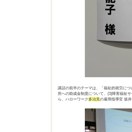
講話の前半のテーマは、「福祉的就労につい
所への助成金制度について、(3)障害福祉サ
ら、ハローワーク
多治見
の雇用指導官 坂