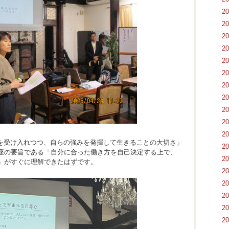
2
2
2
2
2
2
2
2
2
2
2
さを受け入れつつ、自らの強みを発揮して生きることの大切さ」
2
座の要旨である「自分に合った働き方を自己決定する上で、
2
」がすぐに理解できたはずです。
2
2
2
2
2