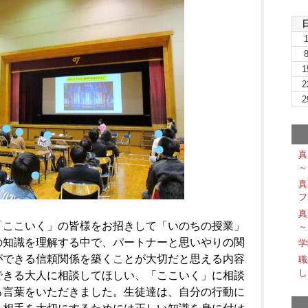
1
2
2
真
～
真
フ
真
ここいく」の皆様をお招きして「いのちの授業」
～
の知識を理解する中で、パートナーと思いやりの関
学
ができる信頼関係を築くことが大切だと思える内容
職
し
できる大人に相談してほしい、「ここいく」に相談
る言葉をいただきました。生徒達は、自分の行動に