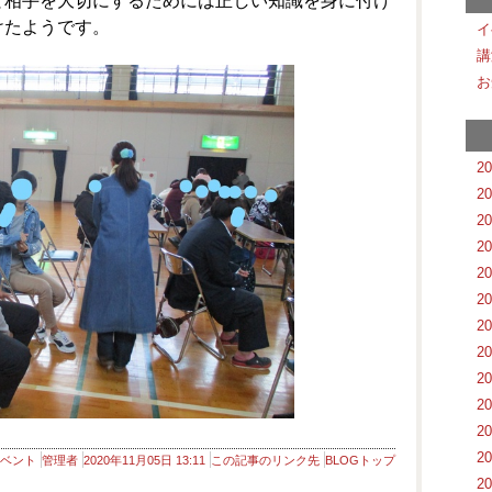
と相手を大切にするためには正しい知識を身に付け
けたようです。
イ
講
お
2
2
2
2
2
2
2
2
2
2
2
2
ベント
管理者
2020年11月05日 13:11
この記事のリンク先
BLOGトップ
2