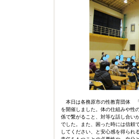
本日は各務原市の性教育団体 「
を開催しました。
体の仕組みや性
係で繋がること、対等な話し合い
でした。また、困った時には信頼
してください、と安心感を得られ