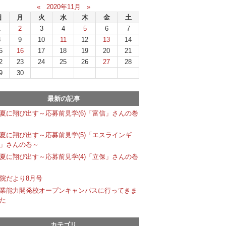
«
2020年11月
»
日
月
火
水
木
金
土
1
2
3
4
5
6
7
8
9
10
11
12
13
14
5
16
17
18
19
20
21
2
23
24
25
26
27
28
9
30
最新の記事
夏に翔び出す～応募前見学(6)「富信」さんの巻
夏に翔び出す～応募前見学(5)「エスラインギ
」さんの巻～
夏に翔び出す～応募前見学(4)「立保」さんの巻
院だより8月号
業能力開発校オープンキャンパスに行ってきま
た
カテゴリ