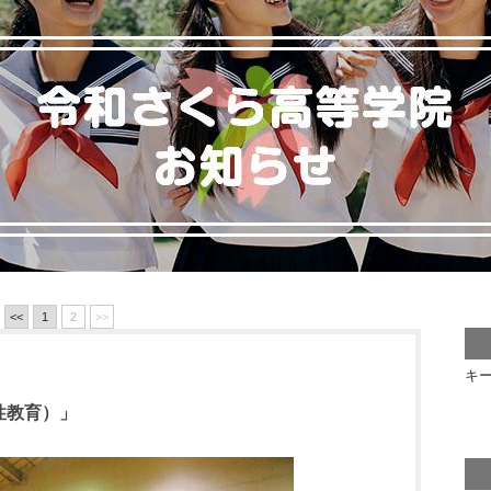
<<
1
2
>>
キ
性教育）」