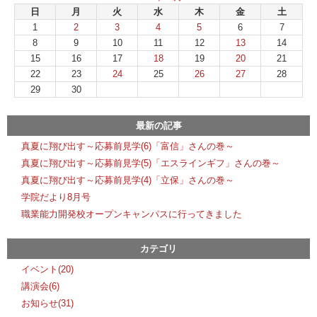
日
月
火
水
木
金
土
1
2
3
4
5
6
7
8
9
10
11
12
13
14
15
16
17
18
19
20
21
22
23
24
25
26
27
28
29
30
最新の記事
真夏に翔び出す～応募前見学(6)「富信」さんの巻～
真夏に翔び出す～応募前見学(5)「エスラインギフ」さんの巻～
真夏に翔び出す～応募前見学(4)「立保」さんの巻～
学院だより8月号
職業能力開発校オープンキャンパスに行ってきました
カテゴリ
イベント(20)
講演会(6)
お知らせ(31)