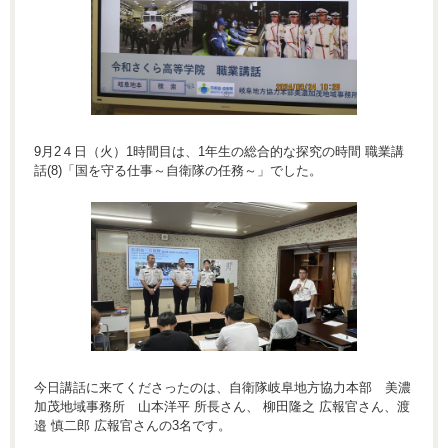
9月2４日（火）1時間目は、1年生の総合的な探究の時間 職業講
話(8)「国を守る仕事～自衛隊の任務～」でした。
今日講話に来てくださったのは、自衛隊岐阜地方協力本部 美濃
加茂地域事務所 山本洋平 所長さん、 柳田隆之 広報官さん、渡
邉 慎二郎 広報官さんの3名です。