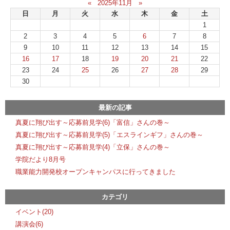
«
2025年11月
»
日
月
火
水
木
金
土
1
2
3
4
5
6
7
8
9
10
11
12
13
14
15
16
17
18
19
20
21
22
23
24
25
26
27
28
29
30
最新の記事
真夏に翔び出す～応募前見学(6)「富信」さんの巻～
真夏に翔び出す～応募前見学(5)「エスラインギフ」さんの巻～
真夏に翔び出す～応募前見学(4)「立保」さんの巻～
学院だより8月号
職業能力開発校オープンキャンパスに行ってきました
カテゴリ
イベント(20)
講演会(6)