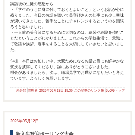
講話後の生徒の感想から――
・「学生のうちに身に付けておくとよいこと」というお話が心に
残りました。今日のお話を聴いて美容師さんの仕事にも少し興味
が湧いてきました。苦手なことにチャレンジするというのを頑張
ろうと思いました。
・一人前の美容師になるために大切なのは、練習や経験を積むこ
とだということがわかりました。これからの学校生活で、意識し
て敬語や挨拶、返事をすることを大切にしていきたいと思いまし
た。
仲様、本日はお忙しい中、大変ためになるお話と目にも鮮やかな
髪技を披露してくださり、誠にありがとうございました。
機会がありましたら、次は、職場見学でお世話になりたいと考え
ています。よろしくお願いします。
未分類
管理者
2026年05月19日 15:36
この記事のリンク先
BLOGトップ
2026年05月12日
新入生歓迎ボーリング大会