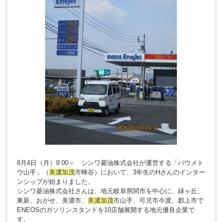
8月4日（月）9:00～ シンワ菱油株式会社が運営する「パウメト
ウ山手」（
美濃加茂
市蜂谷）において、3年生のHさんのインター
ンシップが始まりました。
シンワ菱油株式会社さんは、地元岐阜県関市を中心に、緑ヶ丘、
東新、おがせ、美濃市、
美濃加茂
市山手、可児市今渡、郡上市で
ENEOSのガソリンスタンドを10店舗展開する地元優良企業で
す。