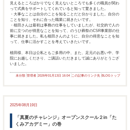
見えるところばかりでなく見えないところでも多くの職員が関わ
って式典をサポートしてくれていると知って驚きました。
・大事なことは自分のことを知ることだと分かりました。自分の
ことを知り、それに合った職業に就きたいです。
・植田さんは最初は事務の仕事をしていましたが、社交的で人の
前に立つのが得意なことを知って、のうひ葬祭のCSR事業部の仕
事に就きました。私も植田さんのように、自分の得意なことを知
って、仕事に活かすことを考えていきたいです。
植田様、本日は公私ともご多用の中、また、足元のお悪い中、学
院にお越しくださり、ご講話いただきまして誠にありがとうござ
いました。
未分類
管理者
2026年01月13日 16:04
この記事のリンク先
BLOGトップ
2025年08月19日
「真夏のチャレンジ」オープンスクール２in「た
くみアカデミー」の巻