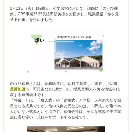
1月13日（火）1時間目、小学習室において、講師に「のうひ葬
祭」CRS事業部 部長植田朝美様をお招きし、職業講話「命を見
送る仕事」を行いました。
のうひ葬祭さんは、昭和58年に川辺町で創業し、現在、川辺町、
美濃加茂
市、可児市などに8ホール、従業員80人を誇る地域を代
表する葬儀会社です。
「葬儀」とは、「成人式」や「結婚式」と同様、人生の大切な節
目となる式典ですが、他の式典と異なるのは、「葬式」が唯一本
人がいない式典という点です。葬儀会社は、そんな式典の中で家
族に寄り添い、式典をサポートする会社です。