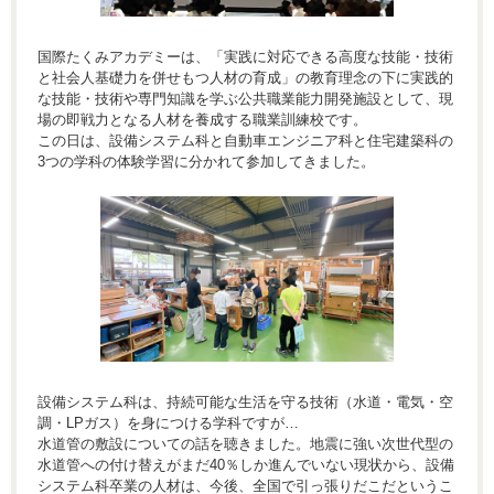
国際たくみアカデミーは、「実践に対応できる高度な技能・技術
と社会人基礎力を併せもつ人材の育成」の教育理念の下に実践的
な技能・技術や専門知識を学ぶ公共職業能力開発施設として、現
場の即戦力となる人材を養成する職業訓練校です。
この日は、設備システム科と自動車エンジニア科と住宅建築科の
3つの学科の体験学習に分かれて参加してきました。
設備システム科は、持続可能な生活を守る技術（水道・電気・空
調・LPガス）を身につける学科ですが…
水道管の敷設についての話を聴きました。地震に強い次世代型の
水道管への付け替えがまだ40％しか進んでいない現状から、設備
システム科卒業の人材は、今後、全国で引っ張りだこだというこ