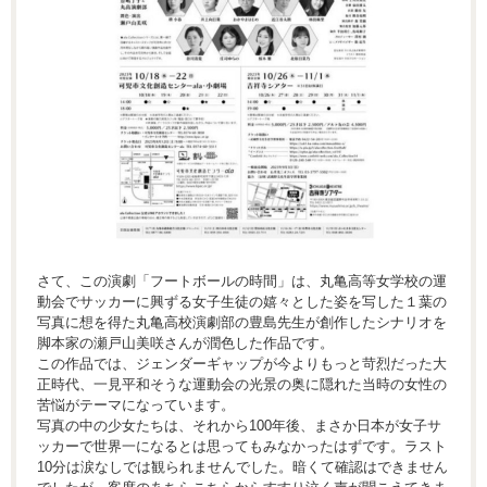
さて、この演劇「フートボールの時間」は、丸亀高等女学校の運
動会でサッカーに興ずる女子生徒の嬉々とした姿を写した１葉の
写真に想を得た丸亀高校演劇部の豊島先生が創作したシナリオを
脚本家の瀬戸山美咲さんが潤色した作品です。
この作品では、ジェンダーギャップが今よりもっと苛烈だった大
正時代、一見平和そうな運動会の光景の奥に隠れた当時の女性の
苦悩がテーマになっています。
写真の中の少女たちは、それから100年後、まさか日本が女子サ
ッカーで世界一になるとは思ってもみなかったはずです。ラスト
10分は涙なしでは観られませんでした。暗くて確認はできません