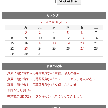
カレンダー
«
2023年10月
»
日
月
火
水
木
金
土
1
2
3
4
5
6
7
8
9
10
11
12
13
14
15
16
17
18
19
20
21
22
23
24
25
26
27
28
29
30
31
最新の記事
真夏に翔び出す～応募前見学(6)「富信」さんの巻～
真夏に翔び出す～応募前見学(5)「エスラインギフ」さんの巻～
真夏に翔び出す～応募前見学(4)「立保」さんの巻～
学院だより8月号
職業能力開発校オープンキャンパスに行ってきました