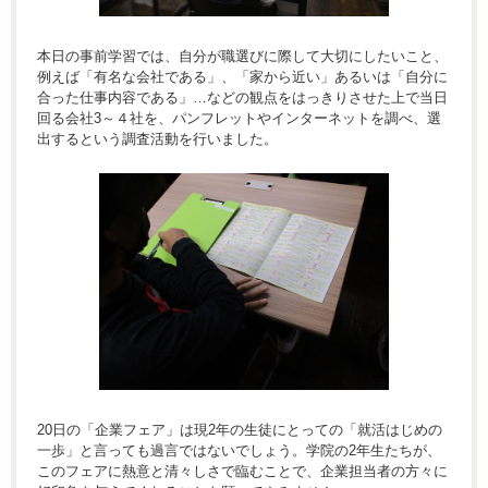
本日の事前学習では、自分が職選びに際して大切にしたいこと、
例えば「有名な会社である」、「家から近い」あるいは「自分に
合った仕事内容である」…などの観点をはっきりさせた上で当日
回る会社3～４社を、パンフレットやインターネットを調べ、選
出するという調査活動を行いました。
20日の「企業フェア」は現2年の生徒にとっての「就活はじめの
一歩」と言っても過言ではないでしょう。学院の2年生たちが、
このフェアに熱意と清々しさで臨むことで、企業担当者の方々に