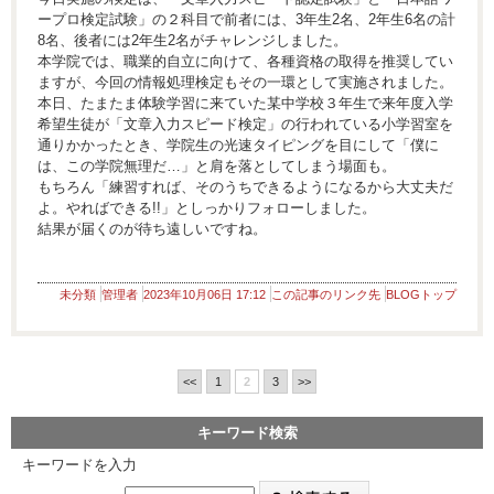
ープロ検定試験」の２科目で前者には、3年生2名、2年生6名の計
8名、後者には2年生2名がチャレンジしました。
本学院では、職業的自立に向けて、各種資格の取得を推奨してい
ますが、今回の情報処理検定もその一環として実施されました。
本日、たまたま体験学習に来ていた某中学校３年生で来年度入学
希望生徒が「文章入力スピード検定」の行われている小学習室を
通りかかったとき、学院生の光速タイピングを目にして「僕に
は、この学院無理だ…」と肩を落としてしまう場面も。
もちろん「練習すれば、そのうちできるようになるから大丈夫だ
よ。やればできる!!」としっかりフォローしました。
結果が届くのが待ち遠しいですね。
未分類
管理者
2023年10月06日 17:12
この記事のリンク先
BLOGトップ
<<
1
2
3
>>
キーワード検索
キーワードを入力