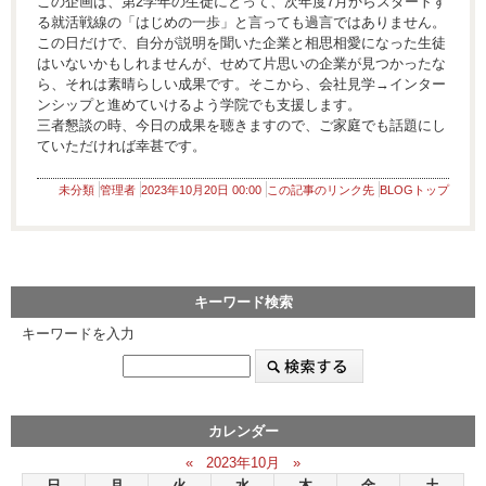
この企画は、第2学年の生徒にとって、次年度7月からスタートす
る就活戦線の「はじめの一歩」と言っても過言ではありません。
この日だけで、自分が説明を聞いた企業と相思相愛になった生徒
はいないかもしれませんが、せめて片思いの企業が見つかったな
ら、それは素晴らしい成果です。そこから、会社見学→インター
ンシップと進めていけるよう学院でも支援します。
三者懇談の時、今日の成果を聴きますので、ご家庭でも話題にし
ていただければ幸甚です。
未分類
管理者
2023年10月20日 00:00
この記事のリンク先
BLOGトップ
キーワード検索
キーワードを入力
カレンダー
«
2023年10月
»
日
月
火
水
木
金
土