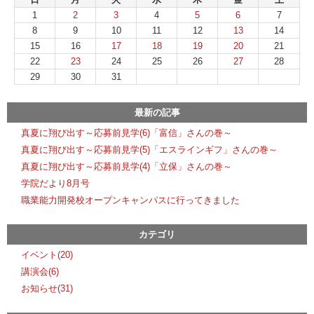
1
2
3
4
5
6
7
8
9
10
11
12
13
14
15
16
17
18
19
20
21
22
23
24
25
26
27
28
29
30
31
最新の記事
真夏に翔び出す～応募前見学(6)「富信」さんの巻～
真夏に翔び出す～応募前見学(5)「エスラインギフ」さんの巻～
真夏に翔び出す～応募前見学(4)「立保」さんの巻～
学院だより8月号
職業能力開発校オープンキャンパスに行ってきました
カテゴリ
イベント(20)
講演会(6)
お知らせ(31)