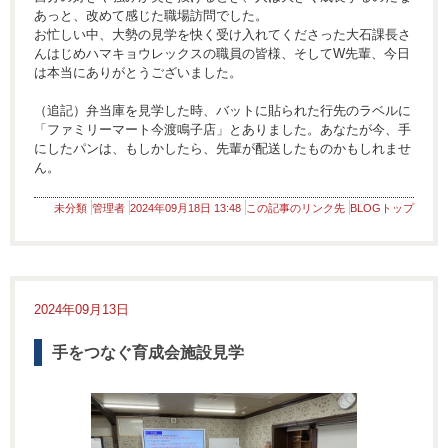
あっと、改めて感じた職場訪問でした。
お忙しい中、大勢の見学を快く受け入れてくださった大石課長さ
んはじめハマキョウレックスの職員の皆様、そしてW先輩、今日
は本当にありがとうございました。
（追記）弁当庫を見学した時、バットに貼られた行先のラベルに
「ファミリーマート今渡鳴子店」とありました。あなたが今、手
にしたパンは、もしかしたら、先輩が配送したものかもしれませ
ん。
未分類
管理者
2024年09月18日 13:48
この記事のリンク先
BLOGトップ
2024年09月13日
手をつなぐ育成会施設見学