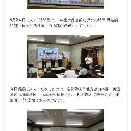
9月2４日（火）1時間目は、1年生の総合的な探究の時間 職業講
話(8)「国を守る仕事～自衛隊の任務～」でした。
今日講話に来てくださったのは、自衛隊岐阜地方協力本部 美濃
加茂地域事務所 山本洋平 所長さん、 柳田隆之 広報官さん、渡
邉 慎二郎 広報官さんの3名です。