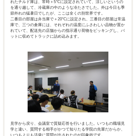
れたチルド庫は、常時＋5°Cに設定されていて、涼しいというの
を通り越して、冷蔵庫の中のような冷たさでした。外は今日も季
節外れの猛暑日でしたが、ここは全くの別世界です。
二番目の部屋は弁当庫で＋20°Cに設定され、三番目の部屋は常温
庫で、三つの倉庫には、それぞれの温度にふさわしい品物が置か
れていて、配送先の店舗からの指示通り荷物をピッキングし、バ
ットに収めてトラックに詰め込みます。
見学から戻り、会議室で質疑応答を行いました。いつもの職場見
学と違い、質問する相手がかつて知りたる学院の先輩だからか、
いつもよりも活発に質問が出されたのが印象的です。