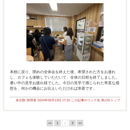
本校に戻り、閉めの全体会を終えた後、希望された方をお連れ
し、カフェも体験していただいて、全体の日程を終了しました。
暑い中の見学お疲れ様でした。今日の見学で感じられた率直な感
想を、何かの機会にお伝えいただければ幸甚です。
未分類
管理者
2024年09月13日 17:10
この記事のリンク先
BLOGトップ
<<
1
2
3
>>