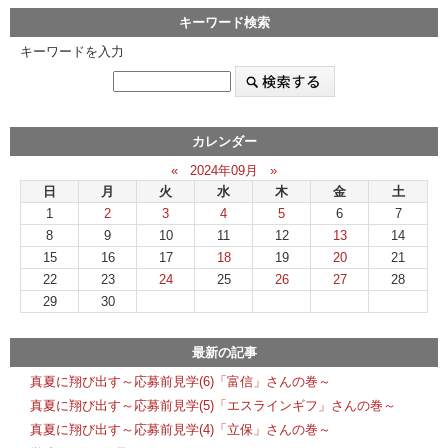
キーワード検索
キーワードを入力
カレンダー
«
2024年09月
»
日
月
火
水
木
金
土
1
2
3
4
5
6
7
8
9
10
11
12
13
14
15
16
17
18
19
20
21
22
23
24
25
26
27
28
29
30
最新の記事
真夏に翔び出す～応募前見学(6)「富信」さんの巻～
真夏に翔び出す～応募前見学(5)「エスラインギフ」さんの巻～
真夏に翔び出す～応募前見学(4)「立保」さんの巻～