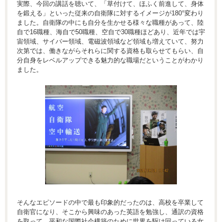
実際、今回の講話を聴いて、「草付けて、ほふく前進して、身体
を鍛える」といった従来の自衛隊に対するイメージが180°変わり
ました。自衛隊の中にも自分を生かせる様々な職種があって、陸
自で16職種、海自で50職種、空自で30職種ほどあり、近年では宇
宙領域、サイバー領域、電磁波領域など領域も増えていて、努力
次第では、働きながらそれらに関する資格も取らせてもらい、自
分自身をレベルアップできる魅力的な職場だということがわかり
ました。
そんなエピソードの中で最も印象的だったのは、高校を卒業して
自衛官になり、そこから興味のあった英語を勉強し、通訳の資格
を取って、平和な国際社会構築のために世界を駆け回っている女