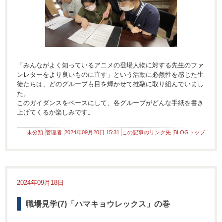
「みんながよく知っているアニメの登場人物に対する先生のファ
ンレターをより良いものに直す」という活動に必然性を感じた生
徒たちは、どのグループも目を輝かせて推敲に取り組んでいまし
た。
このガイダンスをベースにして、各グループがどんな手紙を書き
上げてくるか楽しみです。
未分類
管理者
2024年09月20日 15:31
この記事のリンク先
BLOGトップ
2024年09月18日
職場見学(7)「ハマキョウレックス」の巻