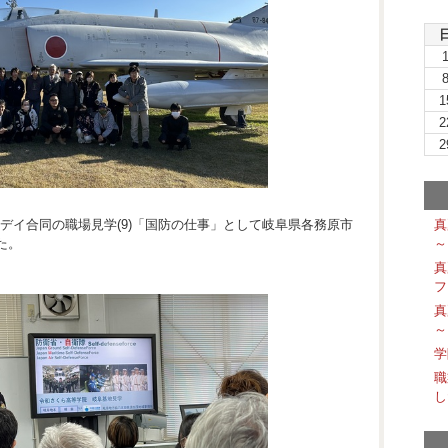
1
2
2
備型3放デイ合同の職場見学(9)「国防の仕事」として岐阜県各務原市
真
た。
～
真
フ
真
～
学
職
し