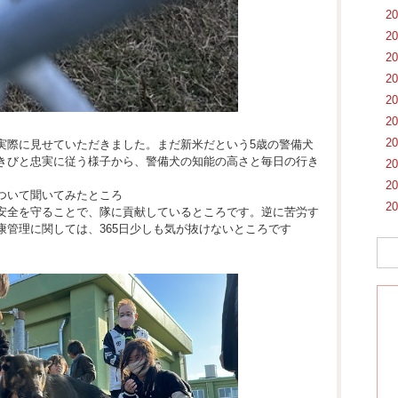
2
2
2
2
2
2
2
実際に見せていただきました。まだ新米だという5歳の警備犬
きびと忠実に従う様子から、警備犬の知能の高さと毎日の行き
2
2
ついて聞いてみたところ
2
安全を守ることで、隊に貢献しているところです。逆に苦労す
康管理に関しては、365日少しも気が抜けないところです