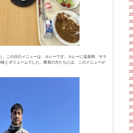
2
2
2
2
2
2
2
2
た。この日のメニューは、カレーです。カレーに温泉卵、サラ
2
足の味とボリュームでした。隊員の方たちには、このメニューが
2
2
2
2
2
2
2
2
2
2