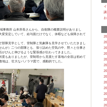
イ
講
お
地域事務所 山本所長さんから、自衛隊の概要説明がありまし
大変安定していて、給与面だけでなく、休暇なども保障されて
2
2
で部隊見学として、管制隊と気象隊を見学させていただきまし
せんが）二つの部隊とも、張り詰めた空気の中、黙々と仕事さ
2
筋がぴんと伸びるような緊張感が伝わってきました。
2
何度もありましたが、管制塔から見渡たす基地の全容は初めて
2
な敷地は、壮大なパノラマ図で、感動的でした。
2
2
2
2
2
2
2
2