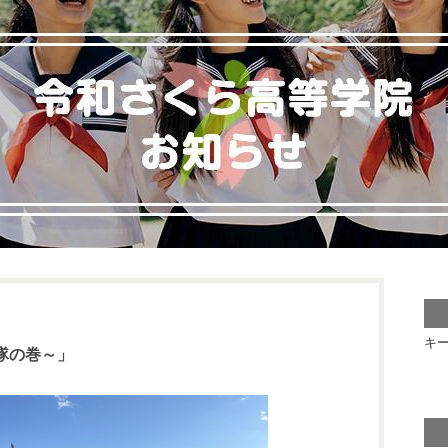
キ
隊の巻～」