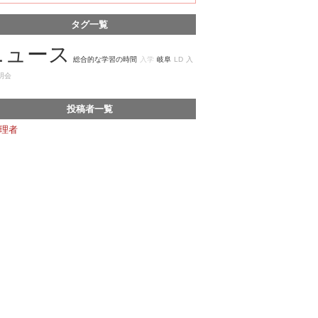
タグ一覧
ニュース
総合的な学習の時間
入学
岐阜
LD
入
明会
投稿者一覧
理者