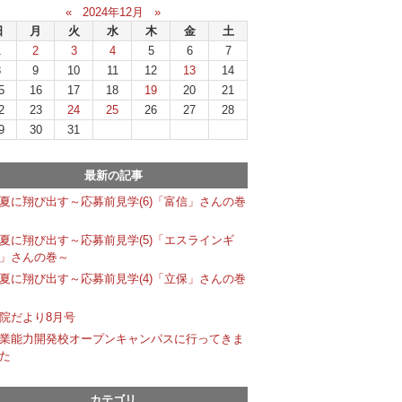
«
2024年12月
»
日
月
火
水
木
金
土
1
2
3
4
5
6
7
8
9
10
11
12
13
14
5
16
17
18
19
20
21
2
23
24
25
26
27
28
9
30
31
最新の記事
夏に翔び出す～応募前見学(6)「富信」さんの巻
夏に翔び出す～応募前見学(5)「エスラインギ
」さんの巻～
夏に翔び出す～応募前見学(4)「立保」さんの巻
院だより8月号
業能力開発校オープンキャンパスに行ってきま
た
カテゴリ