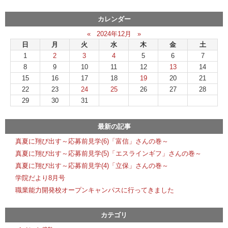
カレンダー
«
2024年12月
»
日
月
火
水
木
金
土
1
2
3
4
5
6
7
8
9
10
11
12
13
14
15
16
17
18
19
20
21
22
23
24
25
26
27
28
29
30
31
最新の記事
真夏に翔び出す～応募前見学(6)「富信」さんの巻～
真夏に翔び出す～応募前見学(5)「エスラインギフ」さんの巻～
真夏に翔び出す～応募前見学(4)「立保」さんの巻～
学院だより8月号
職業能力開発校オープンキャンパスに行ってきました
カテゴリ