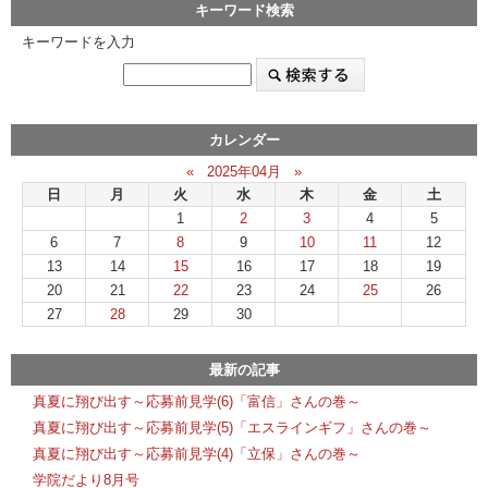
キーワード検索
キーワードを入力
カレンダー
«
2025年04月
»
日
月
火
水
木
金
土
1
2
3
4
5
6
7
8
9
10
11
12
13
14
15
16
17
18
19
20
21
22
23
24
25
26
27
28
29
30
最新の記事
真夏に翔び出す～応募前見学(6)「富信」さんの巻～
真夏に翔び出す～応募前見学(5)「エスラインギフ」さんの巻～
真夏に翔び出す～応募前見学(4)「立保」さんの巻～
学院だより8月号