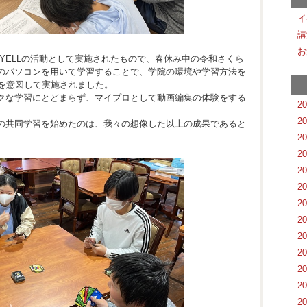
イ
講
お
YELLの活動として実施されたもので、春休み中の令和さくら
のパソコンを用いて学習することで、学院の環境や学習方法を
とを意図して実施されました。
クな学習にとどまらず、マイプロとして動画編集の体験をする
2
2
の共同学習を始めたのは、我々の想像した以上の成果であると
2
2
2
2
2
2
2
2
2
2
2