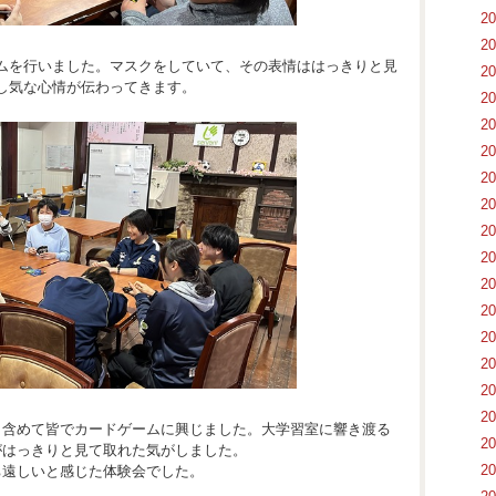
2
2
ムを行いました。マスクをしていて、その表情ははっきりと見
2
し気な心情が伝わってきます。
2
2
2
2
2
2
2
2
2
2
2
2
2
も含めて皆でカードゲームに興じました。大学習室に響き渡る
2
がはっきりと見て取れた気がしました。
2
ち遠しいと感じた体験会でした。