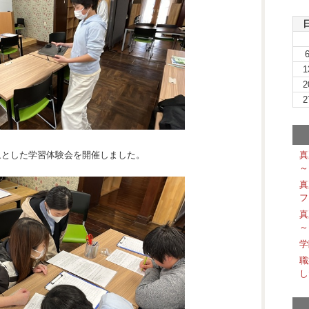
1
2
2
生を対象とした学習体験会を開催しました。
真
～
真
フ
真
～
学
職
し