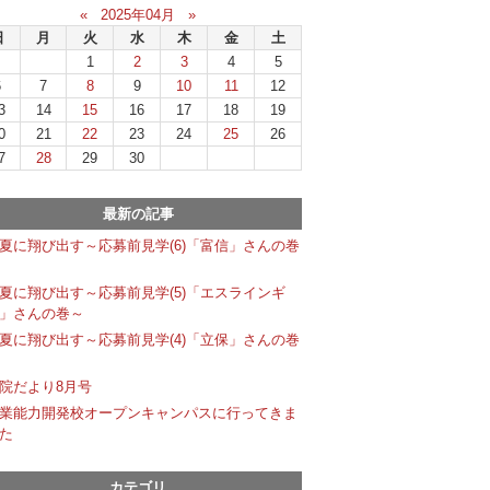
«
2025年04月
»
日
月
火
水
木
金
土
1
2
3
4
5
6
7
8
9
10
11
12
3
14
15
16
17
18
19
0
21
22
23
24
25
26
7
28
29
30
最新の記事
夏に翔び出す～応募前見学(6)「富信」さんの巻
夏に翔び出す～応募前見学(5)「エスラインギ
」さんの巻～
夏に翔び出す～応募前見学(4)「立保」さんの巻
院だより8月号
業能力開発校オープンキャンパスに行ってきま
た
カテゴリ