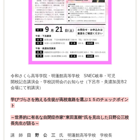
令和さくら高等学院・明蓬館高等学校 SNEC岐阜・可児
開校記念講演会・学校説明会のお知らせ（下呂市・美濃加茂市2
会場にて初講演）
学びづらさを抱える生徒が高校進路を選ぶ１５のチェックポイン
ト
～世界的に有名な自閉症作家”東田直樹”氏を見出した日野公三校
長先生が語る～
講 師
日 野 公 三
氏 明蓬館高等学校 学校長