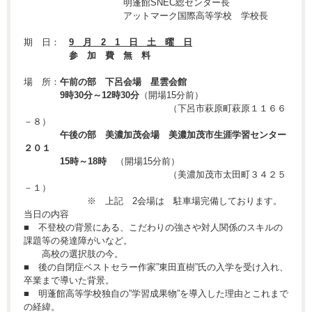
明蓬館SNEC総センター長
アットマーク国際高等学校 学校長
期 日：
9 月 2 1 日 土 曜 日
参 加 費 無 料
場 所：
午前の部 下呂会場 星雲会館
9時30分～12時30分
（開場15分前）
（下呂市萩原町萩原１１６６
－８）
午後の部 美濃加茂会場 美濃加茂市生涯学習センター
２０１
15時～18時
（開場15分前）
（美濃加茂市太田町３４２５
－１）
※ 上記 2会場は 駐車場完備しております。
当日の内容
■ 不登校の背景にある、こだわりの強さや対人関係のスキルの
課題等の発達障がいなど。
高校の選択肢の今。
■ 後の自閉症ベストセラー作家”東田直樹”氏の入学を受け入れ、
卒業まで導いた背景。
■ 明蓬館高等学校独自の”学習成果物”を導入した理由とこれまで
の経緯。