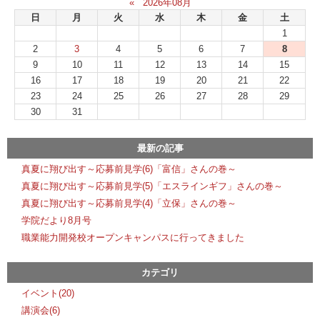
«
2026年08月
日
月
火
水
木
金
土
1
2
3
4
5
6
7
8
9
10
11
12
13
14
15
16
17
18
19
20
21
22
23
24
25
26
27
28
29
30
31
最新の記事
真夏に翔び出す～応募前見学(6)「富信」さんの巻～
真夏に翔び出す～応募前見学(5)「エスラインギフ」さんの巻～
真夏に翔び出す～応募前見学(4)「立保」さんの巻～
学院だより8月号
職業能力開発校オープンキャンパスに行ってきました
カテゴリ
イベント(20)
講演会(6)