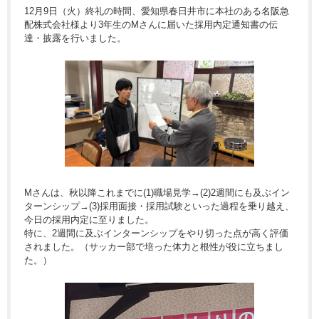
12月9日（火）終礼の時間、愛知県春日井市に本社のある名阪急
配株式会社様より3年生のMさんに届いた採用内定通知書の伝
達・披露を行いました。
Mさんは、秋以降これまでに(1)職場見学→(2)2週間にも及ぶイン
ターンシップ→(3)採用面接・採用試験といった過程を乗り越え、
今日の採用内定に至りました。
特に、2週間に及ぶインターンシップをやり切った点が高く評価
されました。（サッカー部で培った体力と根性が役に立ちまし
た。）