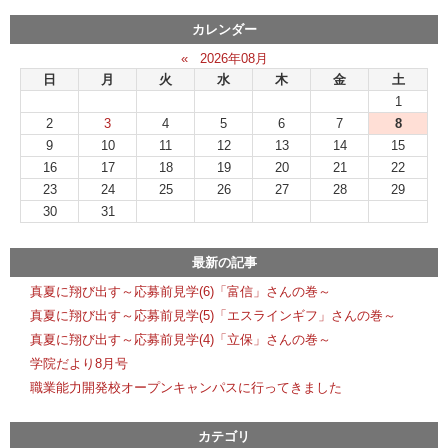
カレンダー
«
2026年08月
日
月
火
水
木
金
土
1
2
3
4
5
6
7
8
9
10
11
12
13
14
15
16
17
18
19
20
21
22
23
24
25
26
27
28
29
30
31
最新の記事
真夏に翔び出す～応募前見学(6)「富信」さんの巻～
真夏に翔び出す～応募前見学(5)「エスラインギフ」さんの巻～
真夏に翔び出す～応募前見学(4)「立保」さんの巻～
学院だより8月号
職業能力開発校オープンキャンパスに行ってきました
カテゴリ