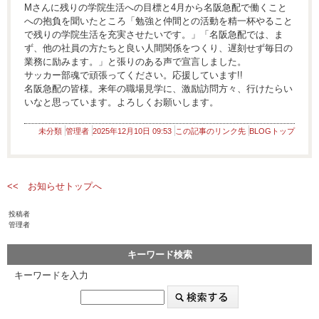
Mさんに残りの学院生活への目標と4月から名阪急配で働くこと
への抱負を聞いたところ「勉強と仲間との活動を精一杯やること
で残りの学院生活を充実させたいです。」「名阪急配では、ま
ず、他の社員の方たちと良い人間関係をつくり、遅刻せず毎日の
業務に励みます。」と張りのある声で宣言しました。
サッカー部魂で頑張ってください。応援しています!!
名阪急配の皆様。来年の職場見学に、激励訪問方々、行けたらい
いなと思っています。よろしくお願いします。
未分類
管理者
2025年12月10日 09:53
この記事のリンク先
BLOGトップ
<< お知らせトップへ
投稿者
管理者
キーワード検索
キーワードを入力